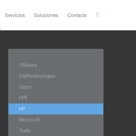
Servicios
Soluciones
Contacto
VMware
DellTechnologies
Cisco
HPE
HP
Microsoft
Trellix