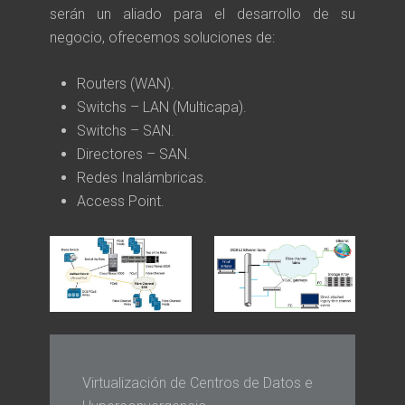
serán un aliado para el desarrollo de su
negocio, ofrecemos soluciones de:
Routers (WAN).
Switchs – LAN (Multicapa).
Switchs – SAN.
Directores – SAN.
Redes Inalámbricas.
Access Point.
Virtualización de Centros de Datos e