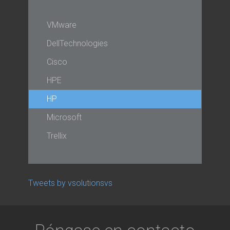
VMware
DellTechnologies
Cisco
HPE
HP
Microsoft
Trellix
Tweets by vsolutionsvs